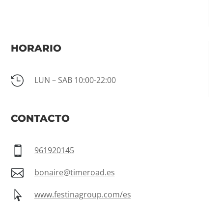
HORARIO

LUN – SAB 10:00-22:00
CONTACTO

961920145

bonaire@timeroad.es

www.festinagroup.com/es