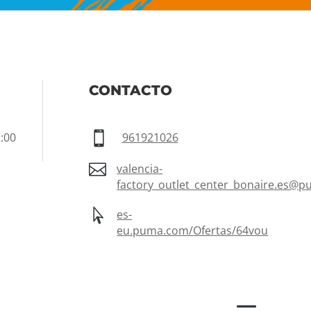
CONTACTO
:00

961921026

valencia-
factory_outlet_center_bonaire.es@

es-
eu.puma.com/Ofertas/64vou